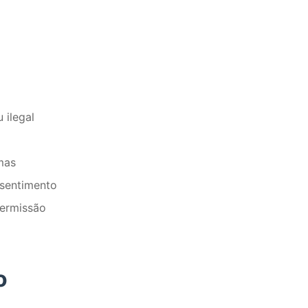
 ilegal
mas
nsentimento
permissão
l
o