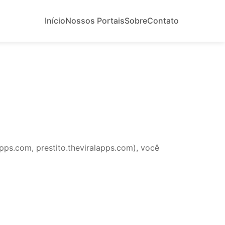
Início
Nossos Portais
Sobre
Contato
pps.com, prestito.theviralapps.com), você