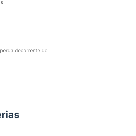
os
perda decorrente de:
erias